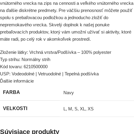
vnútorného vrecka na zips na cennosti a veľkého vnútorného vrecka
na ďalšie diskrétne predmety. Pre väčšiu prenosnosť môžete použiť
spolu s prebaľovacou podložkou a jednoducho zložiť do
nepremokavého vrecka. Skvelý doplnok k našej ponuke
prebaľovacích produktov, ktorý vám umožní užívať si aktivity, ktoré
máte radi, po celý rok v akomkoľvek prostredí.
Zloženie látky:
Vrchná vrstva/Podšívka – 100% polyester
Typ strihu:
Normálny strih
Kód tovaru:
6210500000
USP:
Vodeodolné | Vetruodolné | Tepelná podšívka
Ďalšie informácie
FARBA
Navy
VELKOSTI
L
,
M
,
S
,
XL
,
XS
Súvisiace produkty