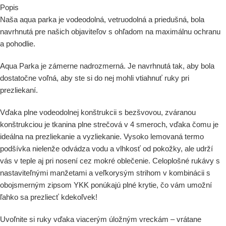
Popis
Naša aqua parka je vodeodolná, vetruodolná a priedušná, bola
navrhnutá pre našich objaviteľov s ohľadom na maximálnu ochranu
a pohodlie.
Aqua Parka je zámerne nadrozmerná. Je navrhnutá tak, aby bola
dostatočne voľná, aby ste si do nej mohli vtiahnuť ruky pri
prezliekaní.
Vďaka plne vodeodolnej konštrukcii s bezšvovou, zváranou
konštrukciou je tkanina plne strečová v 4 smeroch, vďaka čomu je
ideálna na prezliekanie a vyzliekanie. Vysoko lemovaná termo
podšívka nielenže odvádza vodu a vlhkosť od pokožky, ale udrží
vás v teple aj pri nosení cez mokré oblečenie. Celoplošné rukávy s
nastaviteľnými manžetami a veľkorysým strihom v kombinácii s
obojsmerným zipsom YKK ponúkajú plné krytie, čo vám umožní
ľahko sa prezliecť kdekoľvek!
Uvoľnite si ruky vďaka viacerým úložným vreckám – vrátane