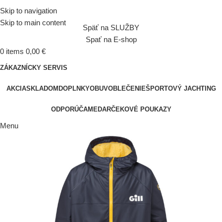
Skip to navigation
Skip to main content
Späť na SLUŽBY
Spať na E-shop
0
items
0,00
€
ZÁKAZNÍCKY SERVIS
AKCIA
SKLADOM
DOPLNKY
OBUV
OBLEČENIE
ŠPORTOVÝ JACHTING
ODPORÚČAME
DARČEKOVÉ POUKAZY
Menu