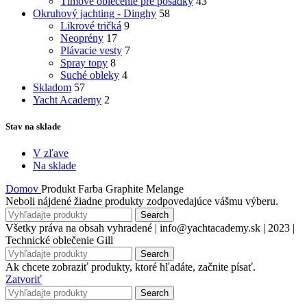
Tímové oblečenie pre posádky
43
Okruhový jachting - Dinghy
58
Likrové tričká
9
Neoprény
17
Plávacie vesty
7
Spray topy
8
Suché obleky
4
Skladom
57
Yacht Academy
2
Stav na sklade
V zľave
Na sklade
Domov
Produkt Farba
Graphite Melange
Neboli nájdené žiadne produkty zodpovedajúce vášmu výberu.
Search
Všetky práva na obsah vyhradené | info@yachtacademy.sk | 2023 |
Technické oblečenie Gill
Search
Ak chcete zobraziť produkty, ktoré hľadáte, začnite písať.
Zatvoriť
Search