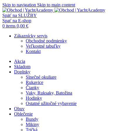
Skip to navigation
Skip to main content
Späť na SLUŽBY
Spať na E-shop
0
items
0,00
€
Zákaznícky servis
Obchodné podmienky
Veľkostné tabuľky
Kontakt
Akcia
Skladom
Doplnky
Slnečné okuliare
Rukavice
Čiapky
Vaky, Ruksaky, Batožina
Hodinky
Ostatné užitočné vybavenie
Obuv
Oblečenie
Bundy
Mikiny
Tričká