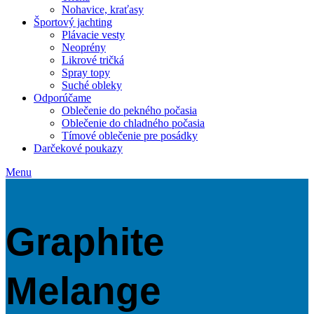
Nohavice, kraťasy
Športový jachting
Plávacie vesty
Neoprény
Likrové tričká
Spray topy
Suché obleky
Odporúčame
Oblečenie do pekného počasia
Oblečenie do chladného počasia
Tímové oblečenie pre posádky
Darčekové poukazy
Menu
Graphite
Melange