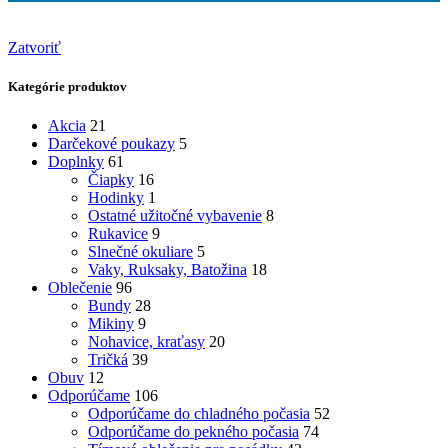
Zatvoriť
Kategórie produktov
Akcia
21
Darčekové poukazy
5
Doplnky
61
Čiapky
16
Hodinky
1
Ostatné užitočné vybavenie
8
Rukavice
9
Slnečné okuliare
5
Vaky, Ruksaky, Batožina
18
Oblečenie
96
Bundy
28
Mikiny
9
Nohavice, kraťasy
20
Tričká
39
Obuv
12
Odporúčame
106
Odporúčame do chladného počasia
52
Odporúčame do pekného počasia
74