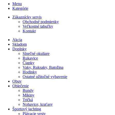
Menu
Kategórie
Zákaznícky servis
Obchodné podmienky
Veľkostné tabuľky
Kontakt
Akcia
Skladom
Doplnky
Slnečné okuliare
Rukavice
Čiapky
Vaky, Ruksaky, Batožina
Hodinky
Ostatné užitočné vybavenie
Obuv
Oblečenie
Bundy
Mikiny
Tričká
Nohavice, kraťasy
Športový jachting
Plávacie vesty